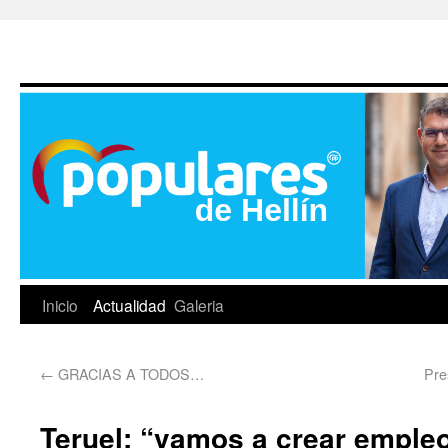
Inicio
Actualidad
Galeria
←
GRACIAS A TODOS…
Pre
Teruel: “vamos a crear empleo