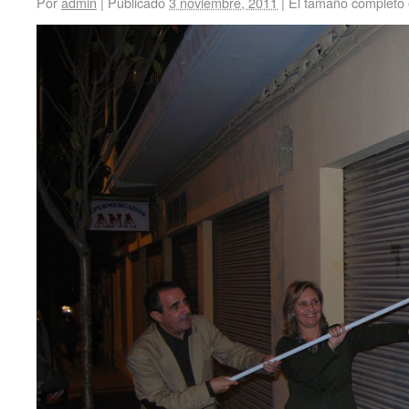
Por
admin
|
Publicado
3 noviembre, 2011
|
El tamaño completo