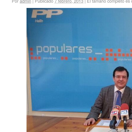
Por
admin
|
Publicado
7 febrero, 2013
|
El tamaño completo es