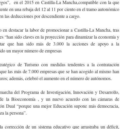
chegos”, en el 2015 en Castilla-La Mancha,compatible con la que
tente en una rebaja del 12 al 11 por ciento en el tramo autonómico
 en las deducciones por descendiente a cargo.
vo en destacar la labor de promocionar a Castilla-La Mancha, tras
nes “han sido claves en la proyección para dinamizar la economía y
ntar que han sido más de 3.000 la acciones de apoyo a la
itido un mayor número de empresas
tratégico de Turismo con medidas tendentes a la contratación
lo que las más de 7.000 empresas que se han acogido al mismo han
uros; además, celebró el aumento en el número de autónomos.
 marcha del Programa de Investigación, Innovación y Desarrollo,
de la Bioeconomía , y un nuevo acuerdo con las cámaras de
ión Dual “porque una mejor Educación supone más democracia,
ra la persona”.
a corrección de un sistema educativo que arrastraba un déficit,