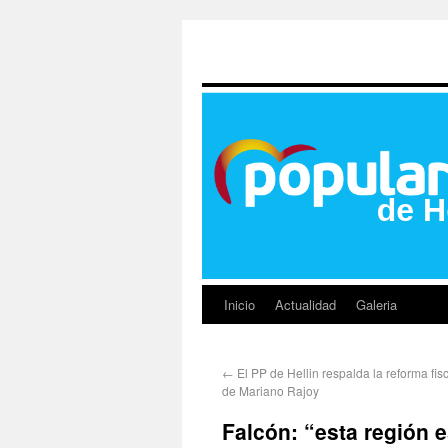
Inicio
Actualidad
Galeria
←
El PP de Hellin respalda la reforma fis
de Mariano Rajoy
Falcón: “esta región e