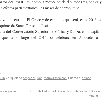
paros del PSOE, así como la reducción de diputados regionales y
 a efectos parlamentarios, los meses de enero y julio.
tivo de actos de El Greco y de cara a lo que será, en el 2015, el
l quinto de Santa Teresa de Jesús
ha del Conservatorio Superior de Música y Danza, en la capital;
 que, a lo largo del 2015, se celebrará en Albacete la I
r
llin
y etiquetada
cospedal
,
juan
,
maravillas falcon
. Guarda el
enlace
cal del gobierno
El PP de Hellín participa en la Conferencia Política en
Madrid
→