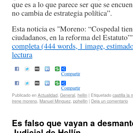
que es a lo que parece ser que se encue
no cambia de estrategia política”.
Esta noticia es
Moreno: “Cospedal tiene
ciudadanos, en la reforma del Estatuto”
completa (444 words, 1 image, estimad
lectura
Compartir
Compartir
Publicado en
Actualidad
,
General
,
hellin
|
Etiquetado
castilla l
irene moreno
,
Manuel Minguez
,
pphellin
|
Deja un comentario
Es falso que vayan a desmante
Judicial de Hellín