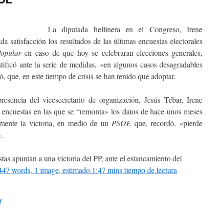
La diputada hellinera en el Congreso, Irene
 satisfacción los resultados de las últimas encuestas electorales
Popular
en caso de que hoy se celebraran elecciones generales,
ificó ante la serie de medidas, «en algunos casos desagradables
 que, en este tiempo de crisis se han tenido que adoptar.
resencia del vicesecretario de organización, Jesús Tébar, Irene
s encuestas en las que se “remonta» los datos de hace unos meses
amente la victoria, en medio de un
PSOE
que, recordó, «pierde
.
tas apuntan a una victoria del PP, ante el estancamiento del
(447 words, 1 image, estimado 1:47 mins tiempo de lectura
r