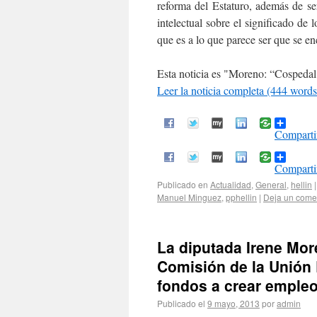
reforma del Estaturo, además de se
intelectual sobre el significado de
que es a lo que parece ser que se e
Esta noticia es
Moreno: “Cospedal t
Leer la noticia completa (444 words
Comparti
Comparti
Publicado en
Actualidad
,
General
,
hellin
|
Manuel Minguez
,
pphellin
|
Deja un come
La diputada Irene Mor
Comisión de la Unión 
fondos a crear empleo
Publicado el
9 mayo, 2013
por
admin