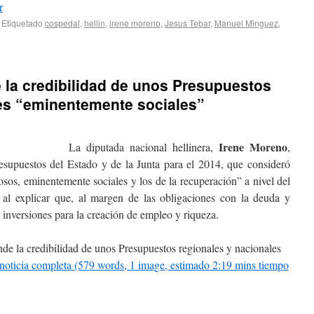
r
Etiquetado
cospedal
,
hellin
,
irene moreno
,
Jesus Tebar
,
Manuel Minguez
,
 la credibilidad de unos Presupuestos
les “eminentemente sociales”
Irene Moreno
La diputada nacional hellinera,
,
resupuestos del Estado y de la Junta para el 2014, que consideró
osos, eminentemente sociales y los de la recuperación” a nivel del
, al explicar que, al margen de las obligaciones con la deuda y
 inversiones para la creación de empleo y riqueza.
de la credibilidad de unos Presupuestos regionales y nacionales
 noticia completa (579 words, 1 image, estimado 2:19 mins tiempo