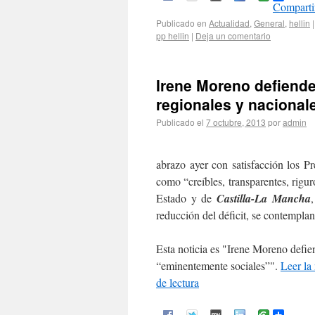
Comparti
Publicado en
Actualidad
,
General
,
hellin
|
pp hellin
|
Deja un comentario
Irene Moreno defiende
regionales y naciona
Publicado el
7 octubre, 2013
por
admin
abrazo ayer con satisfacción los P
como “creíbles, transparentes, rigur
Estado y de
Castilla-La Mancha
reducción del déficit, se contemplan
Esta noticia es
Irene Moreno defien
“eminentemente sociales”
.
Leer la
de lectura