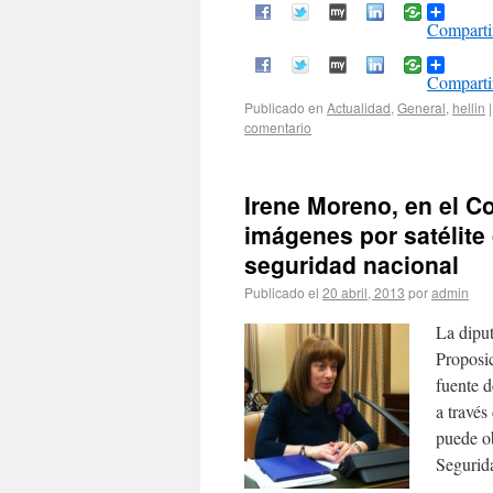
Comparti
Comparti
Publicado en
Actualidad
,
General
,
hellin
|
comentario
Irene Moreno, en el C
imágenes por satélite
seguridad nacional
Publicado el
20 abril, 2013
por
admin
La dipu
Proposic
fuente d
a través
puede ob
Segurid