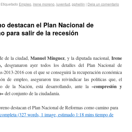
Etiquetado
Empleo
,
irene moreno
,
juventud
,
pphellin
|
Deja un comentario
o destacan el Plan Nacional de
para salir de la recesión
Manuel Mínguez
Irene
de de la ciudad,
, y la diputada nacional,
,
desgranaron ayer todos los detalles del Plan Nacional de
s-2013-2016 con el que se conseguirá la recuperación económica
ión de empleo, aseguraron tras reivindicar las políticas que, el
compresión y
o de la Nación, está desarrollando, ante la «
o»
del conjunto de la ciudadanía.
reno destacan el Plan Nacional de Reformas como camino para
a completa (327 words, 1 image, estimado 1:18 mins tiempo de