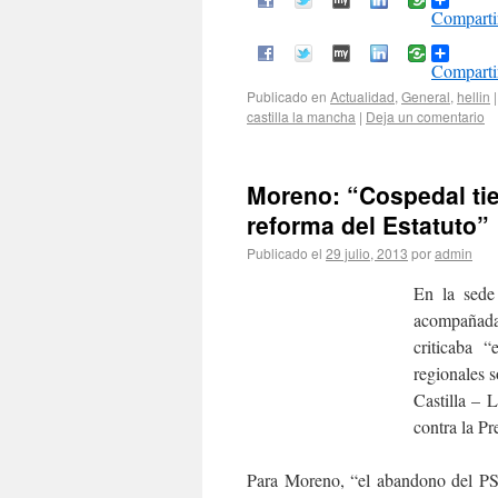
Comparti
Comparti
Publicado en
Actualidad
,
General
,
hellin
|
castilla la mancha
|
Deja un comentario
Moreno: “Cospedal tie
reforma del Estatuto”
Publicado el
29 julio, 2013
por
admin
En la sede
acompañada
criticaba 
regionales 
Castilla – 
contra la P
Para Moreno, “el abandono del PS