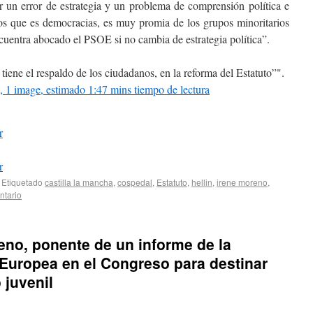
r un error de estrategia y un problema de comprensión política e
 los que es democracias, es muy promia de los grupos minoritarios
ncuentra abocado el PSOE si no cambia de estrategia política”.
iene el respaldo de los ciudadanos, en la reforma del Estatuto”
.
, 1 image, estimado 1:47 mins tiempo de lectura
r
r
Etiquetado
castilla la mancha
,
cospedal
,
Estatuto
,
hellin
,
irene moreno
,
ntario
eno, ponente de un informe de la
Europea en el Congreso para destinar
 juvenil