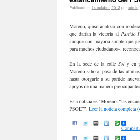
Publicado el
14 octubre, 2013
por
admin
Moreno, quiso analizar con moderada
que darían la victoria al
Partido 
aunque con mayoría simple que just
para muchos ciudadanos», reconoció,
En la sede de la calle
Sol
y en p
Moreno salió al paso de las última
hasta otorgarle a su partido nuev
apoyos de una manera preocupante»
Esta noticia es
Moreno: “las encues
PSOE”
.
Leer la noticia completa 
Comparti