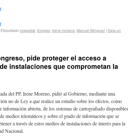
r
r
Etiquetado
cospedal
,
Empleo
,
irene moreno
,
Manuel Minguez
|
Deja un
ongreso, pide proteger el acceso a
 de instalaciones que comprometan la
tada del PP, Irene Moreno, pidió al Gobierno, mediante una
ión no de Ley a que realice un estudio sobre los efectos, como
e información abierta, de los sistemas de cartografiado disponibles
 de medios telemáticos y sobre el grado de información que se
tener a través de estos medios de instalaciones de interés para la
ad Nacional.