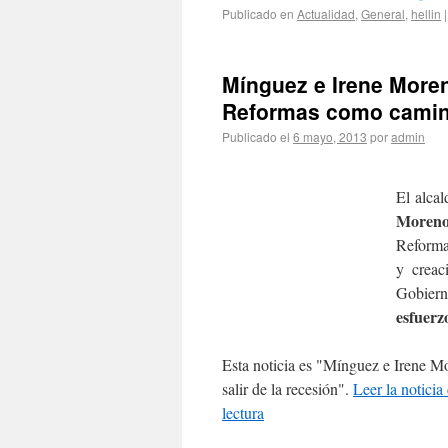
Publicado en
Actualidad
,
General
,
hellin
|
Mínguez e Irene Moren
Reformas como camino 
Publicado el
6 mayo, 2013
por
admin
El alcal
Moreno
Reforma
y creac
Gobiern
esfuerz
Esta noticia es
Mínguez e Irene Mo
salir de la recesión
.
Leer la notici
lectura