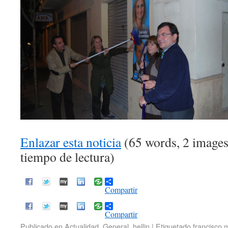
Enlazar esta noticia
(65 words, 2 images
tiempo de lectura)
Compartir
Compartir
Publicado en
Actualidad
,
General
,
hellin
|
Etiquetado
francisco 