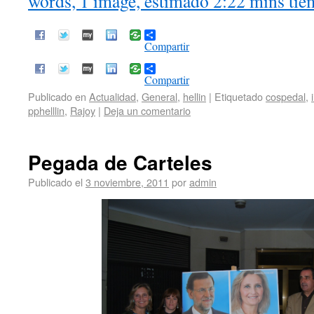
words, 1 image, estimado 2:22 mins tie
Compartir
Compartir
Publicado en
Actualidad
,
General
,
hellin
|
Etiquetado
cospedal
,
pphelllin
,
Rajoy
|
Deja un comentario
Pegada de Carteles
Publicado el
3 noviembre, 2011
por
admin